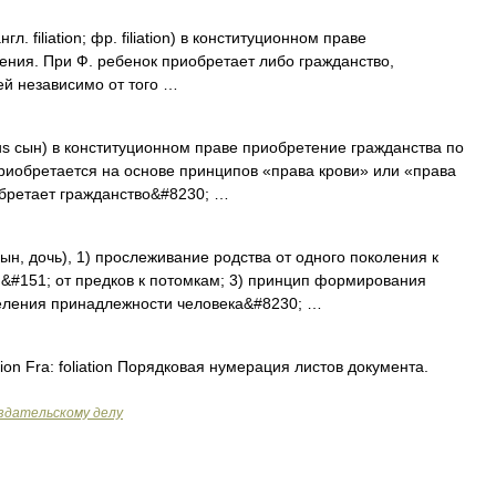
англ. filiation; фр. filiation) в конституционном праве
ения. При Ф. ребенок приобретает либо гражданство,
ей независимо от того …
 filius сын) в конституционном праве приобретение гражданства по
риобретается на основе принципов «права крови» или «права
обретает гражданство&#8230; …
1; сын, дочь), 1) прослеживание родства от одного поколения к
 &#151; от предков к потомкам; 3) принцип формирования
еления принадлежности человека&#8230; …
ion Fra: foliation Порядковая нумерация листов документа.
здательскому делу