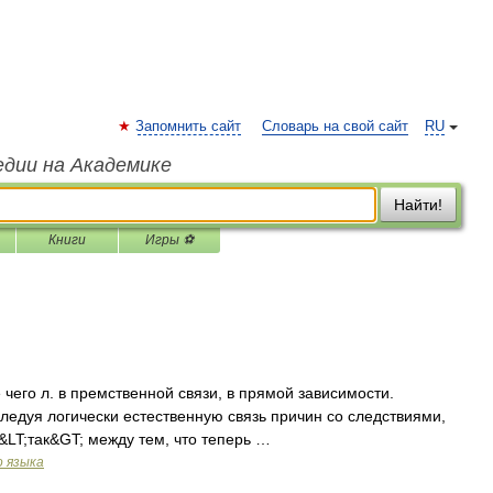
Запомнить сайт
Словарь на свой сайт
RU
едии на Академике
Найти!
Книги
Игры ⚽
тие чего л. в премственной связи, в прямой зависимости.
ледуя логически естественную связь причин со следствиями,
&LT;так&GT; между тем, что теперь …
о языка