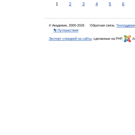
1
2
3
4
5
6
© Академик, 2000-2026
Обратная связь:
Техподдерж
👣 Путешествия
Экспорт словарей на сайты
, сделанные на PHP,
Jo