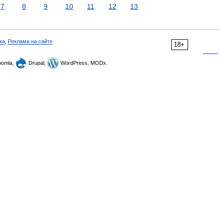
7
8
9
10
11
12
13
ка
,
Реклама на сайте
18+
omla,
Drupal,
WordPress, MODx.