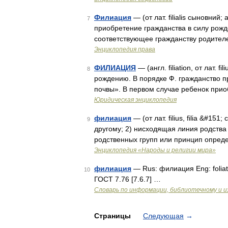
Филиация
— (от лат. filialis сыновний; 
7
приобретение гражданства в силу рожд
соответствующее гражданству родител
Энциклопедия права
ФИЛИАЦИЯ
— (англ. filiation, от лат.
8
рождению. В порядке Ф. гражданство п
почвы». В первом случае ребенок при
Юридическая энциклопедия
филиация
— (от лат. filius, filia &#15
9
другому; 2) нисходящая линия родства
родственных групп или принцип опред
Энциклопедия «Народы и религии мира»
филиация
— Rus: филиация Eng: foliat
10
ГОСТ 7.76 [7.6.7] …
Словарь по информации, библиотечному и и
Страницы
Следующая
→