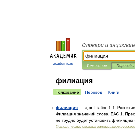
Словари и энциклоп
academic.ru
Толкования
Переводы
филиация
Толкование
Перевод
Книги
филиация
— и, ж. filiation f. 1. Разви
1
Филиация значений слова. БАС 1. Прес
не трудно будет установить филияцию 
Исторический словарь галлицизмов русског