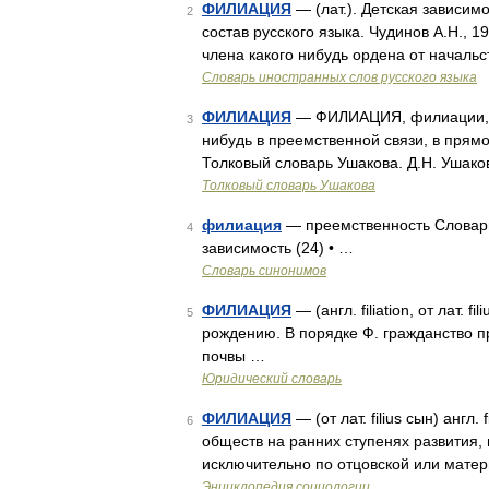
ФИЛИАЦИЯ
— (лат.). Детская зависим
2
состав русского языка. Чудинов А.Н.,
члена какого нибудь ордена от началь
Словарь иностранных слов русского языка
ФИЛИАЦИЯ
— ФИЛИАЦИЯ, филиации, мн. 
3
нибудь в преемственной связи, в прям
Толковый словарь Ушакова. Д.Н. Ушако
Толковый словарь Ушакова
филиация
— преемственность Словарь 
4
зависимость (24) • …
Словарь синонимов
ФИЛИАЦИЯ
— (англ. filiation, от лат.
5
рождению. В порядке Ф. гражданство п
почвы …
Юридический словарь
ФИЛИАЦИЯ
— (от лат. filius сын) англ.
6
обществ на ранних ступенях развития,
исключительно по отцовской или матер
Энциклопедия социологии