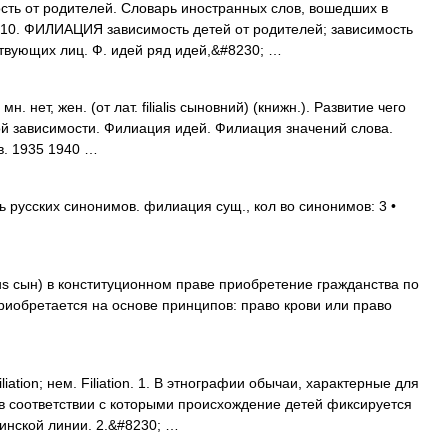
ость от родителей. Словарь иностранных слов, вошедших в
 1910. ФИЛИАЦИЯ зависимость детей от родителей; зависимость
ствующих лиц. Ф. идей ряд идей,&#8230; …
нет, жен. (от лат. filialis сыновний) (книжн.). Развитие чего
ой зависимости. Филиация идей. Филиация значений слова.
в. 1935 1940 …
русских синонимов. филиация сущ., кол во синонимов: 3 •
 filius сын) в конституционном праве приобретение гражданства по
риобретается на основе принципов: право крови или право
 filiation; нем. Filiation. 1. В этнографии обычаи, характерные для
 в соответствии с которыми происхождение детей фиксируется
инской линии. 2.&#8230; …